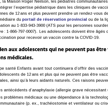
 la Maison Roger Neilson, les pédiatres communautaires e
ntégrer l’expertise pédiatrique dans les cliniques de va
nnes de 12 ans et plus peuvent prendre un rendez-vous de
rmédiaire du
portail de réservation provincial
ou de la li
nation au 1-833-943-3900 (ATS pour les personnes sourde
ve : 1-866-797-0007). Les adolescents doivent être âgés 
ccination pour recevoir un vaccin contre la COVID-19.
ien aux adolescents qui ne peuvent pas être v
ons médicales.
ipe santé Enfants avant tout continuera d’offrir des vac
olescents de 12 ans et plus qui ne peuvent pas être vacci
ales, ainsi qu’à leurs aidants naturels. Ces raisons peuv
s antécédents d’anaphylaxie (allergie grave nécessitant
s problèmes médicaux ou une dépendance à la technologie
mmunautaire (p. ex., trachéostomie et ventilateur ou cris