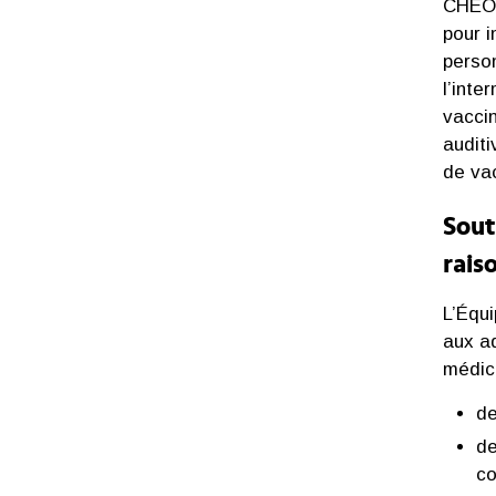
CHEO,
pour i
perso
l’inte
vacci
auditi
de va
Sout
rais
L’Équ
aux ad
médic
de
de
co