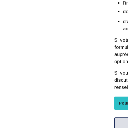
l’
de
d’
ad
Si vot
formul
auprès
optio
Si vou
discu
rense
Pour