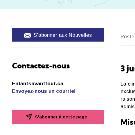
S'abonner aux Nouvelles
Posté 
Contactez-nous
3 j
Enfantsavanttout.ca
La cl
Envoyez-nous un courriel
exclus
raison
admis
S'abonner à cette page
Mise